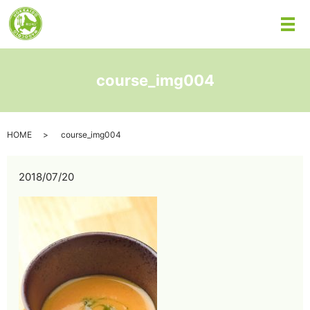
メ
course_img004
HOME
course_img004
2018/07/20