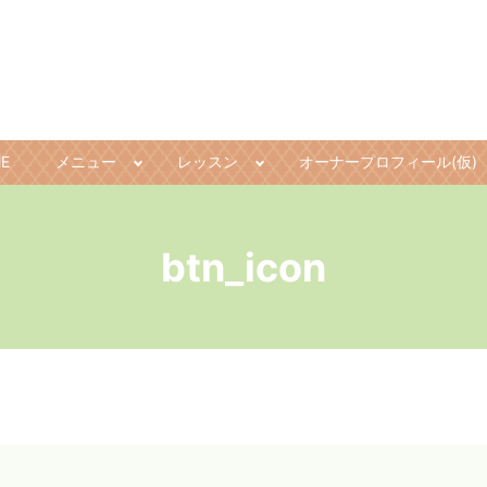
E
メニュー
レッスン
オーナープロフィール(仮)
btn_icon